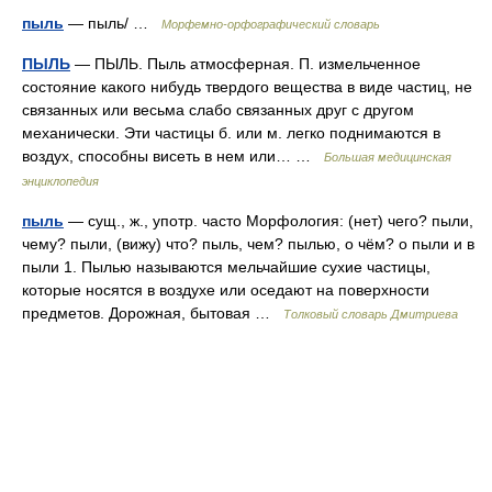
пыль
— пыль/ …
Морфемно-орфографический словарь
ПЫЛЬ
— ПЫЛЬ. Пыль атмосферная. П. измельченное
состояние какого нибудь твердого вещества в виде частиц, не
связанных или весьма слабо связанных друг с другом
механически. Эти частицы б. или м. легко поднимаются в
воздух, способны висеть в нем или… …
Большая медицинская
энциклопедия
пыль
— сущ., ж., употр. часто Морфология: (нет) чего? пыли,
чему? пыли, (вижу) что? пыль, чем? пылью, о чём? о пыли и в
пыли 1. Пылью называются мельчайшие сухие частицы,
которые носятся в воздухе или оседают на поверхности
предметов. Дорожная, бытовая …
Толковый словарь Дмитриева