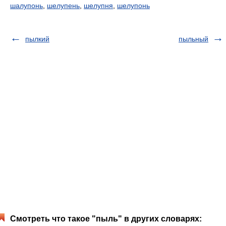
шалупонь
,
шелупень
,
шелупня
,
шелупонь
пылкий
пыльный
Смотреть что такое "пыль" в других словарях: