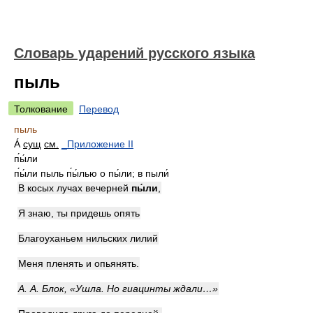
Словарь ударений русского языка
пыль
Толкование
Перевод
пыль
Á
сущ
см.
_Приложение II
п́ы́ли
п́ы́ли пыль п́ы́лью о пы́ли; в пыли́
В косых лучах вечерней
п
ы́
ли
,
Я знаю, ты придешь опять
Благоуханьем нильских лилий
Меня пленять и опьянять.
А. А. Блок, «Ушла. Но гиацинты ждали…»