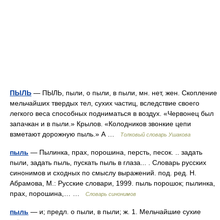
ПЫЛЬ
— ПЫЛЬ, пыли, о пыли, в пыли, мн. нет, жен. Скопление
мельчайших твердых тел, сухих частиц, вследствие своего
легкого веса способных подниматься в воздух. «Червонец был
запачкан и в пыли.» Крылов. «Колодников звонкие цепи
взметают дорожную пыль.» А …
Толковый словарь Ушакова
пыль
— Пылинка, прах, порошина, персть, песок. .. задать
пыли, задать пыль, пускать пыль в глаза... . Словарь русских
синонимов и сходных по смыслу выражений. под. ред. Н.
Абрамова, М.: Русские словари, 1999. пыль порошок; пылинка,
прах, порошина,… …
Словарь синонимов
пыль
— и; предл. о пыли, в пыли; ж. 1. Мельчайшие сухие