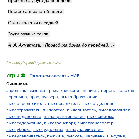
Проводила друга до передней.
Постояла
в
золотой
пыл
и́
.
С колоколенки соседней
Звуки важные текли.
А. А. Ахматова, «Проводила друга до передней…»
Словарь ударений русского языка
.
Игры ⚽
Поможем сделать НИР
Синонимы
:
аэропыль
,
вывевки
,
грязь
,
криоконит
,
нечисть
,
персть
,
порохня
,
порошина
,
прах
,
пусьера
,
пылеобразование
,
пылеопределитель
,
пылеосадитель
,
пылеотделение
,
пылеотражатель
,
пылеотсос
,
пылепитатель
,
пылеподавитель
,
пылеподавление
,
пылеприготовление
,
пылесистема
,
пылесодержание
,
пылетранспорт
,
пылетранспортер
,
пылеуборка
,
пылеудаление
,
пылеулавливание
,
пылеулавливатель
,
пылища
,
пылюга
,
шалупень
,
шалупня
,